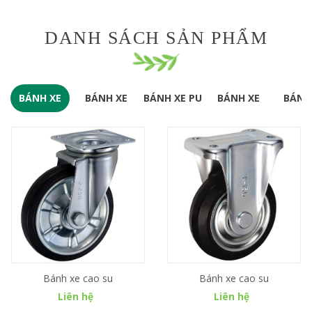
DANH SÁCH SẢN PHẨM
BÁNH XE
BÁNH XE
BÁNH XE PU
BÁNH XE
BÁNH
CAO SU
INOX
CÁC LOẠI
LỐP 
KHÁC
Bánh xe cao su
Bánh xe cao su
Liên hệ
Liên hệ