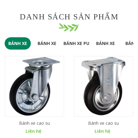
DANH SÁCH SẢN PHẨM
BÁNH XE
BÁNH XE
BÁNH XE PU
BÁNH XE
BÁNH
CAO SU
INOX
CÁC LOẠI
LỐP 
KHÁC
Bánh xe cao su
Bánh xe cao su
Liên hệ
Liên hệ