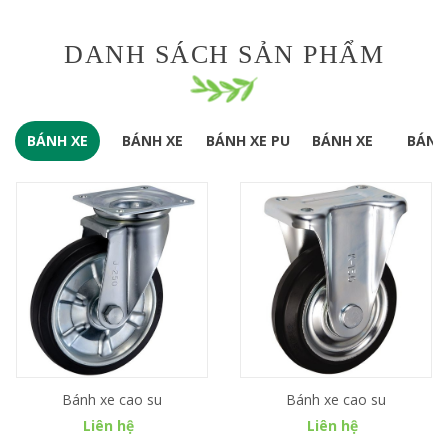
DANH SÁCH SẢN PHẨM
BÁNH XE
BÁNH XE
BÁNH XE PU
BÁNH XE
BÁNH
CAO SU
INOX
CÁC LOẠI
LỐP 
KHÁC
Bánh xe cao su
Bánh xe cao su
Liên hệ
Liên hệ