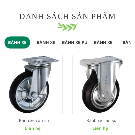
DANH SÁCH SẢN PHẨM
BÁNH XE
BÁNH XE
BÁNH XE PU
BÁNH XE
BÁNH
CAO SU
INOX
CÁC LOẠI
LỐP 
KHÁC
Bánh xe cao su
Bánh xe cao su
Liên hệ
Liên hệ